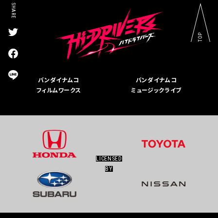
SHARE
TOP
T
w
i
F
t
a
t
c
L
バンダイナムコ
バンダイナムコ
e
e
I
r
フィルムワークス
ミュージックライブ
b
N
s
o
E
h
o
s
a
k
h
r
s
a
e
h
r
a
e
r
LICENSED
e
BY