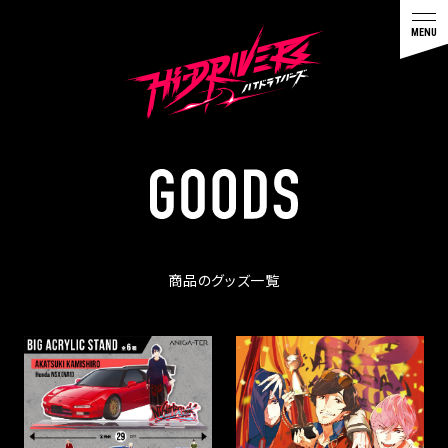
G
O
O
D
S
商品のグッズ一覧