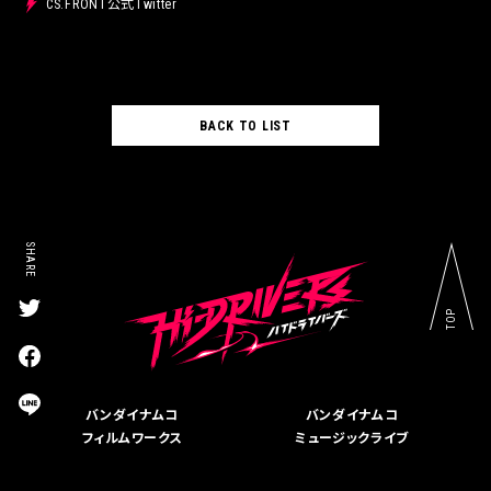
CS.FRONT公式Twitter
BACK TO LIST
SHARE
TOP
T
w
i
F
t
a
t
c
L
バンダイナムコ
バンダイナムコ
e
e
I
r
フィルムワークス
ミュージックライブ
b
N
s
o
E
h
o