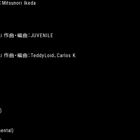
itsunori Ikeda
Aoki 作曲・編曲：JUVENILE
oki 作曲・編曲：TeddyLoid、Carlos K.
)
ental)