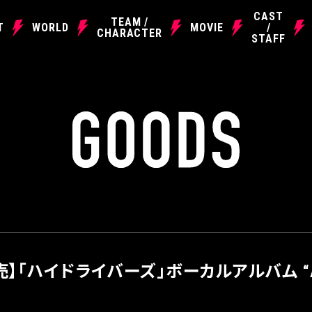
CAST
TEAM /
T
WORLD
MOVIE
/
CHARACTER
STAFF
G
O
O
D
S
発売】「ハイドライバーズ」ボーカルアルバム “