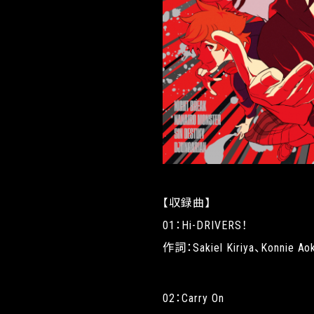
【収録曲】
01：Hi-DRIVERS！
作詞：Sakiel Kiriya、Konnie
02：Carry On