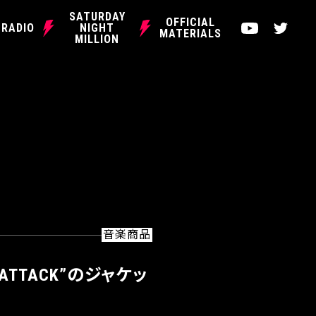
SATURDAY
OFFICIAL
Y
T
RADIO
NIGHT
MATERIALS
MILLION
o
w
u
i
t
t
u
t
b
e
e
r
音楽商品
ATTACK”のジャケッ