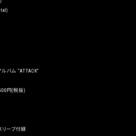
)
tal)
バム “ATTACK”
500円(税抜)
曲
スリーブ付録