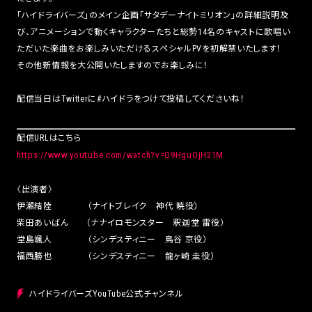
「ハイドライバーズ」のメイン企画「サタデーナイトミリオン」の詳細説明及
び、アニメーションで動くキャラクターたちと総勢14名のキャストに歌唱い
ただいた楽曲をお楽しみいただけるスペシャルPVを初解禁いたします！
その他新情報を大公開いたしますのでお楽しみに！
配信当日はTwitterに#ハイドラをつけて投稿してくださいね！
配信URLはこちら
https://www.youtube.com/watch?v=G9HguOjH21M
〈出演者〉
伊瀬結陸 （ナイトブレイク 神代 暁役）
柴田あいばん （ナナイロモンスター 釈迦堂 雷役）
堂島颯人 （シンデスティニー 鳥谷 京役）
福西勝也 （シンデスティニー 龍ヶ崎 圭役）
ハイドライバーズYouTube公式チャンネル