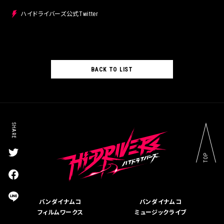
ハイドライバーズ公式Twitter
BACK TO LIST
SHARE
TOP
T
w
i
F
t
a
t
c
L
バンダイナムコ
バンダイナムコ
e
e
I
r
フィルムワークス
ミュージックライブ
b
N
s
o