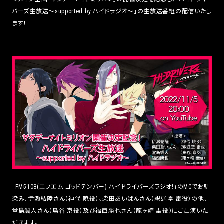
バーズ生放送～supported by ハイドラジオ～」の生放送番組の配信いたし
ます！
「FM5108(エフエム ゴッドテンバー) ハイドライバーズラジオ!」のMCでお馴
染み、伊瀬結陸さん（神代 暁役）、柴田あいばんさん（釈迦堂 雷役）の他、
堂島颯人さん（鳥谷 京役）及び福西勝也さん（龍ヶ崎 圭役）にご出演いた
だきます。