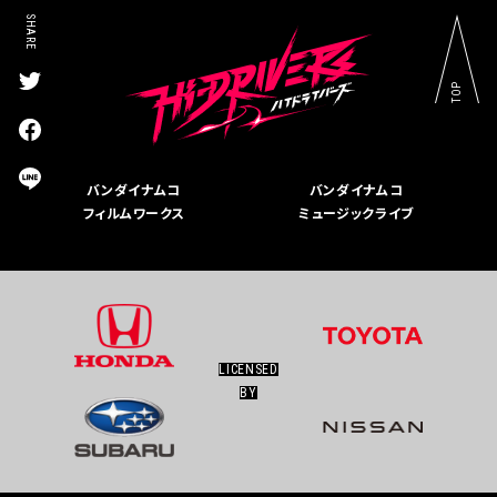
SHARE
TOP
T
w
i
F
t
a
t
c
L
バンダイナムコ
バンダイナムコ
e
e
I
r
フィルムワークス
ミュージックライブ
b
N
s
o
E
h
o
s
a
k
h
r
s
a
e
h
r
a
e
r
LICENSED
e
BY