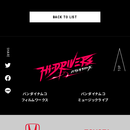
BACK TO LIST
SHARE
TOP
T
w
i
F
t
a
t
c
L
バンダイナムコ
バンダイナムコ
e
e
I
r
フィルムワークス
ミュージックライブ
b
N
s
o
E
h
o
s
a
k
h
r
s
a
e
h
r