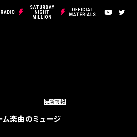
SATURDAY
OFFICIAL
Y
T
RADIO
NIGHT
MATERIALS
MILLION
o
w
u
i
t
t
u
t
b
e
e
r
更新情報
ーム楽曲のミュージ