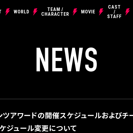
CAST
TEAM /
T
WORLD
MOVIE
/
CHARACTER
STAFF
N
E
W
S
ンツアワードの開催スケジュールおよびチ
ケジュール変更について