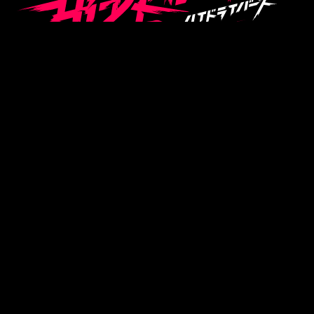
イナムコ
フィルムワークス
バンダイナムコ
ミュージッ
LICENSED
BY